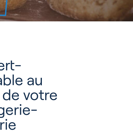
ert-
ble au
 de votre
gerie-
rie