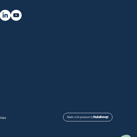
kies
Made with pleasure by