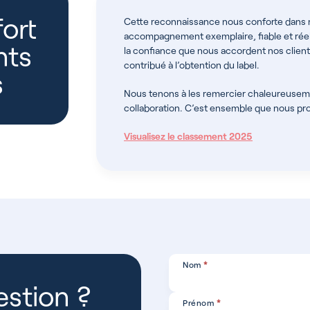
ort
Cette reconnaissance nous conforte dans no
accompagnement exemplaire, fiable et réel
nts
la confiance que nous accordent nos clients
contribué à l’obtention du label.
s
Nous tenons à les remercier chaleureusemen
collaboration. C’est ensemble que nous pr
Visualisez le classement 2025
Contact
Nom
*
stion ?
Prénom
*