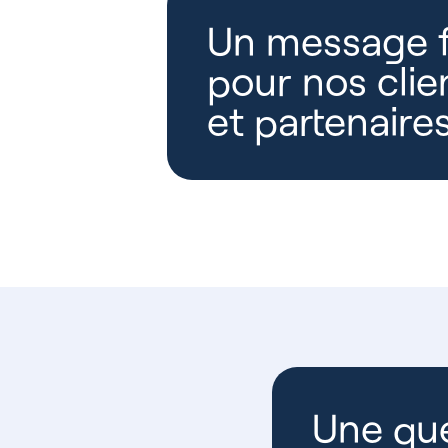
Un message f
pour nos clie
et partenaire
Une que