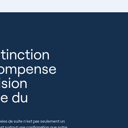
tinction
compense
ision
e du
nées de suite n’est pas seulement un
est surtout une confirmation que notre