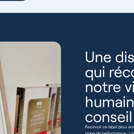
Une dis
qui ré
notre v
humain
conseil
Recevoir ce label deux an
signe de performance : c’