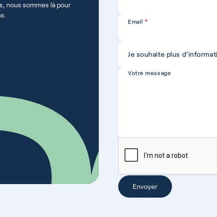
s, nous sommes là pour
ns.
Email
*
Sujet
Je souhaite plus d’informat
*
Votre message
Envoyer